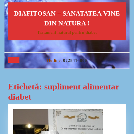
Skip
to
DIAFITOSAN – SANATATEA VINE
content
Skip
DIN NATURA !
to
Tratament natural pentru diabet
content
Open
Hotline:
0728416800
Button
Etichetă:
supliment alimentar
diabet