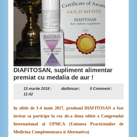
DIAFITOSAN, supliment alimentar
DIAFITOSAN,
premiat cu medalia de aur !
supliment
15
diafitosan
15 martie 2018
|
diafitosan
|
0 Comment
|
alimentar
martie
11:42
premiat
2018
cu
In zilele de 3-4 iunie 2017, produsul DIAFITOSAN a fost
medalia
invitat sa participe la cea de-a doua editie a Congresului
de
International al UPMCA (Uniunea Practicienilor de
aur
Medicina Complementara si Alternativa)
!