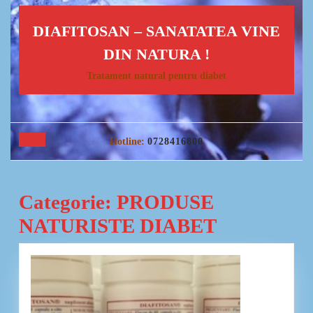
Skip
to
DIAFITOSAN – SANATATEA VINE
content
Skip
DIN NATURA !
to
Tratament natural pentru diabet
content
Open
Hotline:
0728416800
Button
Categorie:
PRODUSE
NATURISTE DIABET