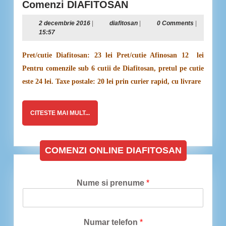
Comenzi
Comenzi DIAFITOSAN
DIAFITOSAN
2
diafitosan
2 decembrie 2016
|
diafitosan
|
0 Comments
|
decembrie
15:57
2016
Pret/cutie Diafitosan: 23 lei Pret/cutie Afinosan 12 lei
Pentru comenzile sub 6 cutii de Diafitosan, pretul pe cutie
este 24 lei. Taxe postale: 20 lei prin curier rapid, cu livrare
CITESTE
CITESTE MAI MULT...
MAI
MULT...
COMENZI ONLINE DIAFITOSAN
Nume si prenume
*
Numar telefon
*