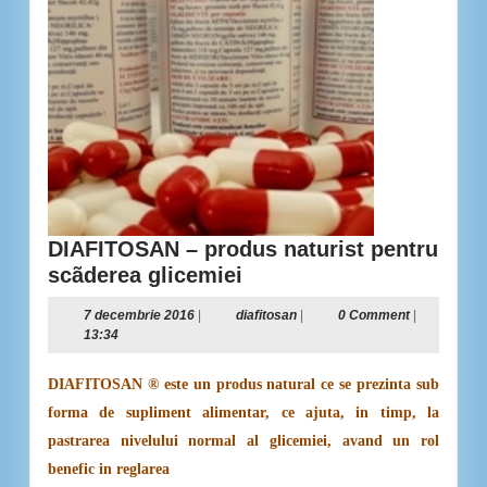
DIAFITOSAN – produs naturist pentru
DIAFITOSAN
scãderea glicemiei
–
7
diafitosan
7 decembrie 2016
|
diafitosan
|
0 Comment
|
produs
decembrie
13:34
naturist
2016
pentru
DIAFITOSAN ® este un produs natural ce se prezinta sub
scãderea
forma de supliment alimentar, ce ajuta, in timp, la
glicemiei
pastrarea nivelului normal al glicemiei, avand un rol
benefic in reglarea