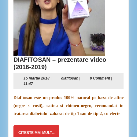
DIAFITOSAN – prezentare video
DIAFITOSAN
(2016-2019)
–
15
diafitosan
15 martie 2018
|
diafitosan
|
0 Comment
|
prezentare
martie
11:47
video
2018
(2016-
Diafitosan este un produs 100% natural pe baza de afine
2019)
(negre si rosii), catina si chimen-negru, recomandat in
tratarea diabetului zaharat de tip 1 sau de tip 2, cu efecte
CITESTE
CITESTE MAI MULT...