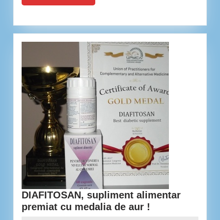
MAI
MULT...
DIAFITOSAN, supliment alimentar
DIAFITOSAN,
premiat cu medalia de aur !
supliment