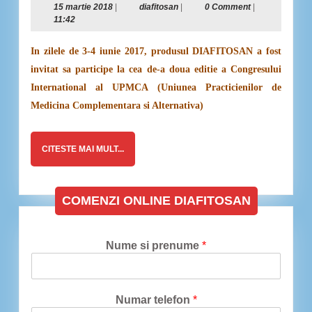
15
diafitosan
15 martie 2018
|
diafitosan
|
0 Comment
|
alimentar
martie
11:42
premiat
2018
cu
In zilele de 3-4 iunie 2017, produsul DIAFITOSAN a fost
medalia
invitat sa participe la cea de-a doua editie a Congresului
de
International al UPMCA (Uniunea Practicienilor de
aur
Medicina Complementara si Alternativa)
!
CITESTE
CITESTE MAI MULT...
MAI
MULT...
COMENZI ONLINE DIAFITOSAN
Nume si prenume
*
Numar telefon
*