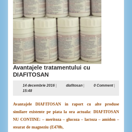
Avantajele tratamentului cu
Avantajele
DIAFITOSAN
tratamentului
14
diafitosan
14 decembrie 2016
|
diafitosan
|
0 Comment
|
cu
decembrie
15:48
DIAFITOSAN
2016
Avantajele DIAFITOSAN in raport cu alte produse
similare existente pe piata la ora actuala: DIAFITOSAN
NU CONTINE: – meritoza – glucoza – lactoza – amidon –
stearat de magneziu (E470b,