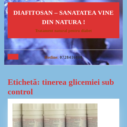
Skip
to
DIAFITOSAN – SANATATEA VINE
content
Skip
DIN NATURA !
to
Tratament natural pentru diabet
content
Open
Hotline:
0728416800
Button
Etichetă:
tinerea glicemiei sub
control